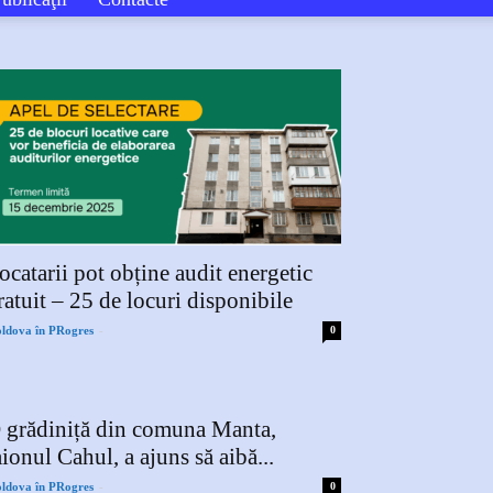
ocatarii pot obține audit energetic
ratuit – 25 de locuri disponibile
-
ldova în PRogres
0
 grădiniță din comuna Manta,
aionul Cahul, a ajuns să aibă...
-
ldova în PRogres
0