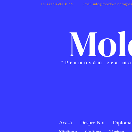
Tel:
(+373) 799 50 779
Email:
info@moldovainprogres
Acasă
Despre Noi
Diplomaț
Sănătate
Cultura
Turism