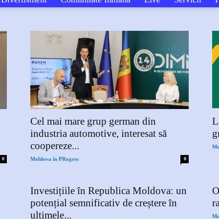
Moldova
în
Cel mai mare grup german din
L
industria automotive, interesat să
g
PROgres
coopereze...
Mo
-
0
Moldova în PRogres
0
Investițiile în Republica Moldova: un
O
potențial semnificativ de creștere în
r
ultimele...
Mo