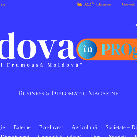
C
.eu
32.2
Chişinău
Giovedì,
ie
Externe
Eco-Invest
Agricultură
Societate – D
Divertisment
Comunitate Italiană
Live
Servicii
P